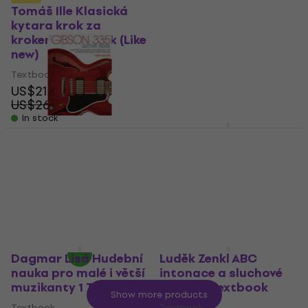
sudoku 1 Textbook
Tomáš Ille Klasická
kytara krok za
Textbook
krokem Textbook (Like
4
/5
new)
US$2.59
On the way
Textbook
US$21.30
US$26.04
- 18 %
In stock
Bärenreiter ABC
hudebních slohů
Backbeat Books The
Textbook
Gibson 335 Guitar
Book Textbook
Textbook
US$17.10
Textbook
In stock at the supplier
US$48.90
In stock at the supplier
Dagmar Lisá Hudební
Luděk Zenkl ABC
nauka pro malé i větší
intonace a sluchové
muzikanty 1 Textbook
analýzy Textbook
Show more products
Textbook
Textbook